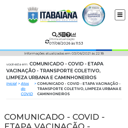
Prefeitura
ir
conteudo
Municipal
de
Última atualização:
Itabaiana
07/08/2026 às 11:53
Informações atualizadas em 03/06/2021 às 22:18
COMUNICADO - COVID - ETAPA
você esta em:
VACINAÇÃO - TRANSPORTE COLETIVO,
LIMPEZA URBANA E CAMINHONEIROS
Inicial
Atos
COMUNICADO - COVID - ETAPA VACINAÇÃO -
do
TRANSPORTE COLETIVO, LIMPEZA URBANA E
COVID
CAMINHONEIROS
COMUNICADO - COVID -
ETAPA VACINAÇÃO -