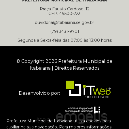
PREFEITURA MUNICIPAL DE ITABAIANA
Praça Fausto Cardoso, 12
CEP: 49500-223
ouvidoria@itabaiana.se.gov.br
(79) 3431-9701
Segunda a Sexta-feira das 07:00 às 13:00 horas
© Copyright 2026 Prefeitura Municipal de
Itabaiana | Direitos Reservados
Desenvolvido por:
Apoio:
Prefeitura Municipal de Itabaiana utiliza cookies para
auxiliar na sua navegação. Para maiores informações,