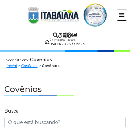
Prefeitura
ir
conteudo
Municipal
de
Última atualização:
Itabaiana
05/08/2026 às 15:23
Covênios
você esta em:
Inicial
Covênios
Covênios
Covênios
Busca: