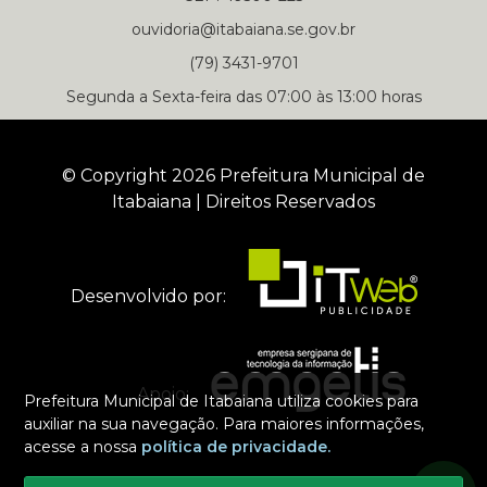
ouvidoria@itabaiana.se.gov.br
(79) 3431-9701
Segunda a Sexta-feira das 07:00 às 13:00 horas
© Copyright 2026 Prefeitura Municipal de
Itabaiana | Direitos Reservados
Desenvolvido por:
Apoio:
Prefeitura Municipal de Itabaiana utiliza cookies para
auxiliar na sua navegação. Para maiores informações,
acesse a nossa
política de privacidade.
Selecione um dos nossos contatos para iniciar a conversa
Segunda a Sexta-feira das 07:00 às 13:00 horas