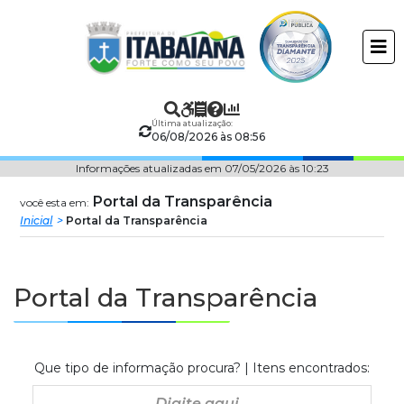
Prefeitura
ir
conteudo
Municipal
de
Última atualização:
Itabaiana
06/08/2026 às 08:56
Informações atualizadas em 07/05/2026 às 10:23
Portal da Transparência
você esta em:
Inicial
Portal da Transparência
Portal da Transparência
Que tipo de informação procura? | Itens encontrados: