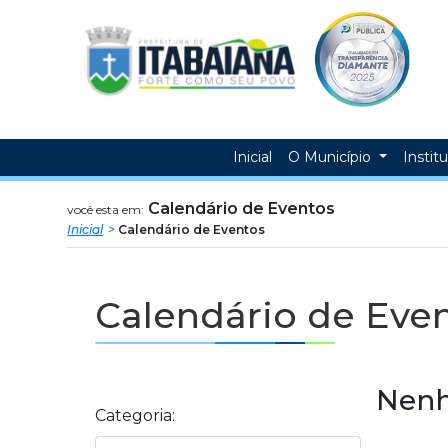
Prefeitura
ir
conteudo
Municipal
de
Itabaiana
Inicial
O Município
Instit
Calendário de Eventos
você esta em:
Inicial
Calendário de Eventos
Calendário de Eve
Nenh
Categoria: