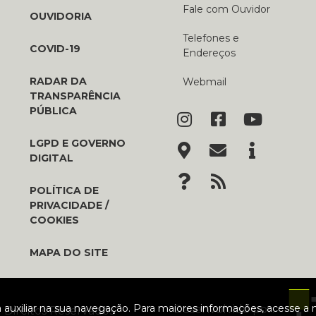
Fale com Ouvidor
OUVIDORIA
Telefones e
COVID-19
Endereços
RADAR DA
Webmail
TRANSPARÊNCIA
PÚBLICA
LGPD E GOVERNO
DIGITAL
POLÍTICA DE
PRIVACIDADE /
COOKIES
MAPA DO SITE
ara auxiliar na sua navegação. Para maiores informações, acesse a
Desenvolvido por:
| Direitos Reservados