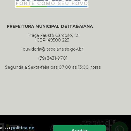
PREFEITURA MUNICIPAL DE ITABAIANA
Praça Fausto Cardoso, 12
CEP: 49500-223
ouvidoria@itabaiana.se.gov.br
(79) 3431-9701
Segunda a Sexta-feira das 07:00 às 13:00 horas
 nossa
política de
Apoio:
Selecione um dos nossos contatos para iniciar a conversa
Segunda a Sexta-feira das 07:00 às 13:00 horas
Aceito
Prefeitura Municipal de Itabaiana