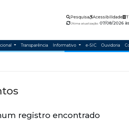
Pesquisa
Acessibilidade
T
07/08/2026 às 
Última atualização:
ucional
Transparência
Informativo
e-SIC
Ouvidoria
C
ntos
um registro encontrado