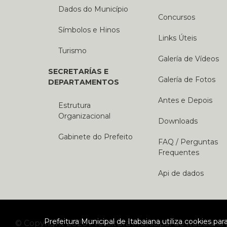
Dados do Município
Concursos
Símbolos e Hinos
Links Úteis
Turismo
Galería de Vídeos
SECRETARÍAS E
Galería de Fotos
DEPARTAMENTOS
Antes e Depois
Estrutura
Organizacional
Downloads
Gabinete do Prefeito
FAQ / Perguntas
Frequentes
Api de dados
Prefeitura Municipal de Itabaiana utiliza cookies p
© Copyright 2026 Prefeitura Municipal de Itabaiana 