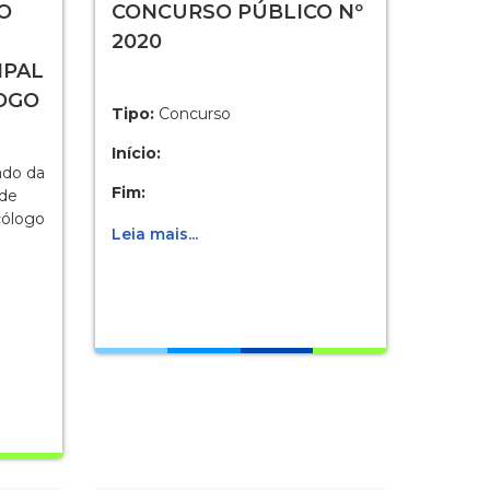
O
CONCURSO PÚBLICO Nº
2020
IPAL
LOGO
Tipo:
Concurso
Início:
ado da
Fim:
úde
cólogo
Leia mais...