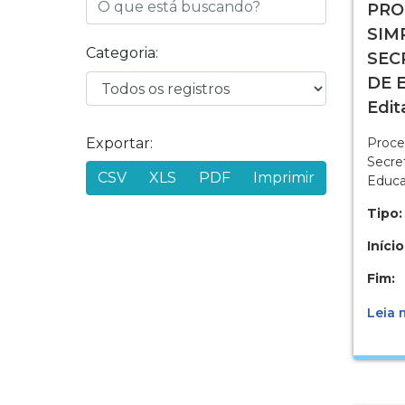
PRO
SIM
Categoria:
SEC
DE 
Edit
Exportar:
Proce
Secre
CSV
XLS
PDF
Imprimir
Educa
Tipo:
Início
Fim:
Leia m