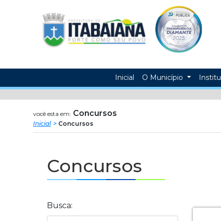
Prefeitura
ir
conteudo
Municipal
de
Itabaiana
Inicial
O Município
Instit
Concursos
você esta em:
Inicial
Concursos
Concursos
Busca: