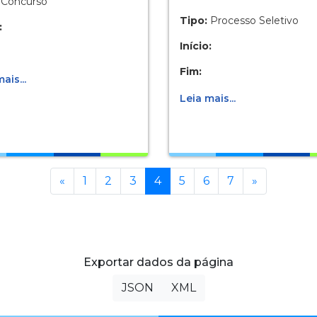
Concurso
Tipo:
Processo Seletivo
:
Início:
Fim:
ais...
Leia mais...
Anterior
(current)
Próxima
«
1
2
3
4
5
6
7
»
Exportar dados da página
JSON
XML