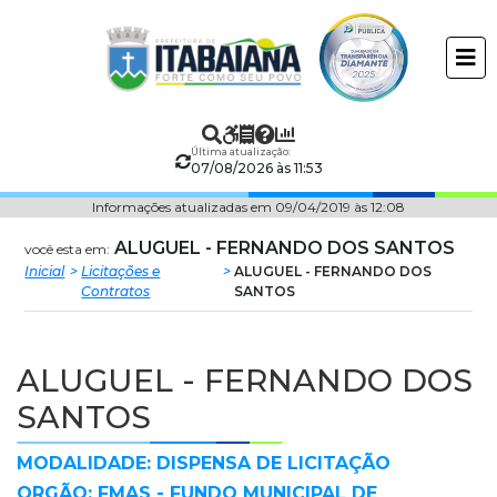
Prefeitura
ir
conteudo
Municipal
de
Última atualização:
Itabaiana
07/08/2026 às 11:53
Informações atualizadas em 09/04/2019 às 12:08
ALUGUEL - FERNANDO DOS SANTOS
você esta em:
Inicial
Licitações e
ALUGUEL - FERNANDO DOS
Contratos
SANTOS
ALUGUEL - FERNANDO DOS
SANTOS
MODALIDADE: DISPENSA DE LICITAÇÃO
ORGÃO: FMAS - FUNDO MUNICIPAL DE