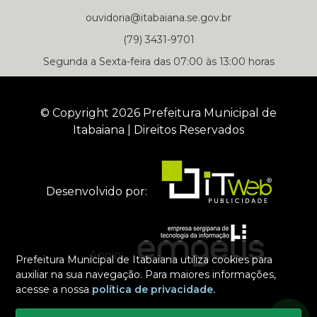
ouvidoria@itabaiana.se.gov.br
(79) 3431-9701
Segunda a Sexta-feira das 07:00 às 13:00 horas
© Copyright 2026 Prefeitura Municipal de
Itabaiana | Direitos Reservados
Desenvolvido por:
Apoio:
Prefeitura Municipal de Itabaiana utiliza cookies para
auxiliar na sua navegação. Para maiores informações,
acesse a nossa
política de privacidade.
Selecione um dos nossos contatos para iniciar a conversa
Segunda a Sexta-feira das 07:00 às 13:00 horas
Prefeitura Municipal de Itabaiana