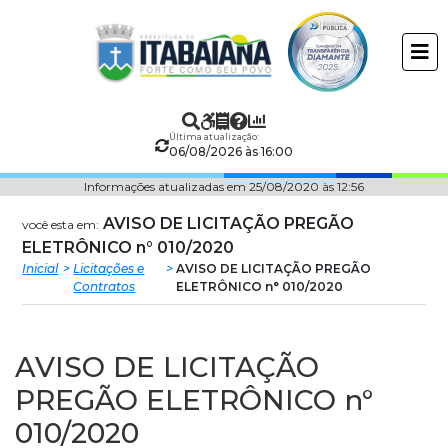
Prefeitura
ir
conteudo
Municipal
de
Última atualização:
Itabaiana
06/08/2026 às 16:00
Informações atualizadas em 25/08/2020 às 12:56
AVISO DE LICITAÇÃO PREGÃO
você esta em:
ELETRÔNICO n° 010/2020
Inicial
Licitações e
AVISO DE LICITAÇÃO PREGÃO
Contratos
ELETRÔNICO n° 010/2020
AVISO DE LICITAÇÃO
PREGÃO ELETRÔNICO n°
010/2020