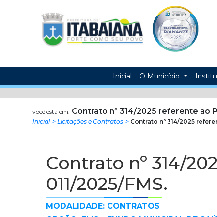
Prefeitura
ir
conteudo
Municipal
de
Itabaiana
Inicial
O Município
Instit
Contrato nº 314/2025 referente ao 
você esta em:
Inicial
Licitações e Contratos
Contrato nº 314/2025 refere
Contrato nº 314/20
011/2025/FMS.
MODALIDADE: CONTRATOS