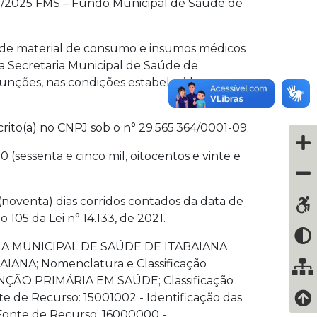
0/2025 FMS – Fundo Municipal de Saúde de
 de material de consumo e insumos médicos
a Secretaria Municipal de Saúde de
 funções, nas condições estabelecidas no
to(a) no CNPJ sob o n° 29.565.364/0001-09.
0 (sessenta e cinco mil, oitocentos e vinte e
(noventa) dias corridos contados da data de
105 da Lei n° 14.133, de 2021.
TARIA MUNICIPAL DE SAÚDE DE ITABAIANA
ANA; Nomenclatura e Classificação
ENÇÃO PRIMÁRIA EM SAÚDE; Classificação
 de Recurso: 15001002 - Identificação das
 Fonte de Recurso: 16000000 -