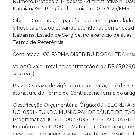
Número/Protocolo: Processo Administrativo n° 03
Itabaiana/SE, Pregão Eletrônico nº. 011/2025/FMS.
Objeto: Contratação para fornecimento parcelado
e hospitalares, objetivando atender as demandas d
Itabaiana, Estado de Sergipe, no exercício de suas
Termo de Referência.
Contratada: CG FARMA DISTRIBUIDORA LTDA, inscri
Valor: O valor total da contratação é de R$ 65,826,0
seis reais).
Prazo: O prazo de vigência da contratação é de 90 
assinatura do Termo de Contrato, na forma do artigo 
Classificação Orçamentária: Órgão: 03 - SECRE
UO: 0301 - FUNDO MUNICIPAL DE SÁUDE DE ITABAI
Programática: 10.301.0007.2093 – GESTÃO DA AT
Econômica: 33903000 – Material de Consumo; Fonte
despesas com ações e serviços públicos de saúde;