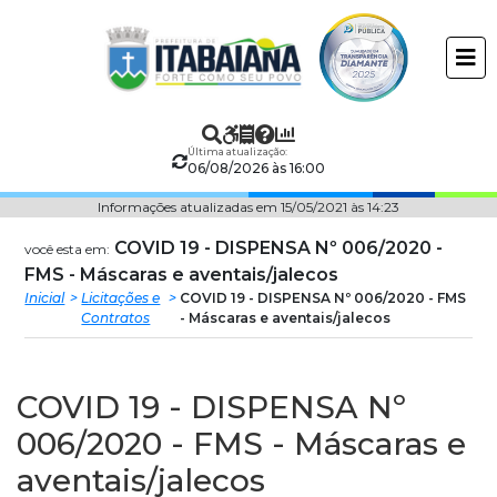
Prefeitura
ir
conteudo
Municipal
de
Última atualização:
Itabaiana
06/08/2026 às 16:00
Informações atualizadas em 15/05/2021 às 14:23
COVID 19 - DISPENSA Nº 006/2020 -
você esta em:
FMS - Máscaras e aventais/jalecos
Inicial
Licitações e
COVID 19 - DISPENSA Nº 006/2020 - FMS
Contratos
- Máscaras e aventais/jalecos
COVID 19 - DISPENSA Nº
006/2020 - FMS - Máscaras e
aventais/jalecos