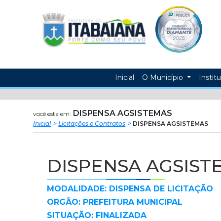
Prefeitura
ir
conteudo
Municipal
de
Itabaiana
Inicial
O Município
Instit
DISPENSA AGSISTEMAS
você esta em:
Inicial
Licitações e Contratos
DISPENSA AGSISTEMAS
DISPENSA AGSIST
MODALIDADE: DISPENSA DE LICITAÇÃO
ORGÃO: PREFEITURA MUNICIPAL
SITUAÇÃO: FINALIZADA