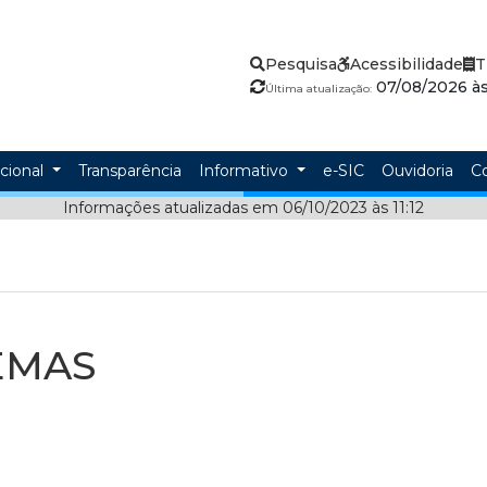
Pesquisa
Acessibilidade
T
07/08/2026 às 
Última atualização:
ucional
Transparência
Informativo
e-SIC
Ouvidoria
C
Informações atualizadas em 06/10/2023 às 11:12
EMAS