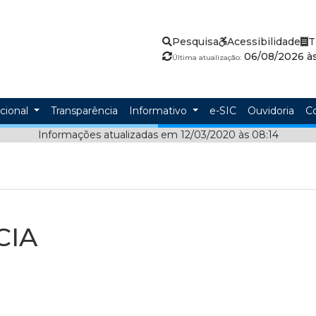
Pesquisa
Acessibilidade
T
06/08/2026 às
Última atualização:
ucional
Transparência
Informativo
e-SIC
Ouvidoria
C
Informações atualizadas em 12/03/2020 às 08:14
CIA