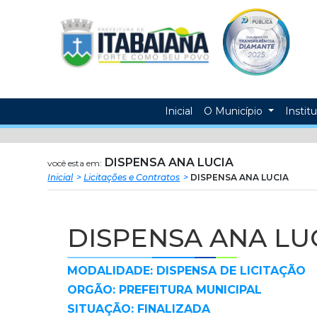
Prefeitura
ir
conteudo
Municipal
de
Itabaiana
Inicial
O Município
Instit
DISPENSA ANA LUCIA
você esta em:
Inicial
Licitações e Contratos
DISPENSA ANA LUCIA
DISPENSA ANA LU
MODALIDADE: DISPENSA DE LICITAÇÃO
ORGÃO: PREFEITURA MUNICIPAL
SITUAÇÃO: FINALIZADA