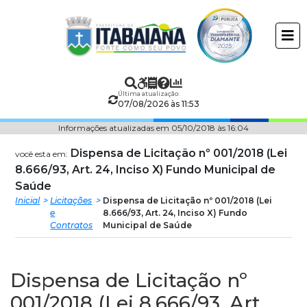
Prefeitura
ir
conteudo
Municipal
de
Última atualização:
Itabaiana
07/08/2026 às 11:53
Informações atualizadas em 05/10/2018 às 16:04
Dispensa de Licitação nº 001/2018 (Lei
você esta em:
8.666/93, Art. 24, Inciso X) Fundo Municipal de
Saúde
Inicial
Licitações
Dispensa de Licitação nº 001/2018 (Lei
e
8.666/93, Art. 24, Inciso X) Fundo
Contratos
Municipal de Saúde
Dispensa de Licitação nº
001/2018 (Lei 8.666/93, Art.