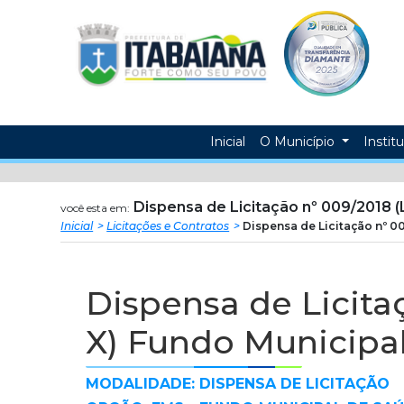
Prefeitura
ir
conteudo
Municipal
de
Itabaiana
Inicial
O Município
Instit
Dispensa de Licitação nº 009/2018 (L
você esta em:
Inicial
Licitações e Contratos
Dispensa de Licitação nº 00
Dispensa de Licitaç
X) Fundo Municipa
MODALIDADE: DISPENSA DE LICITAÇÃO