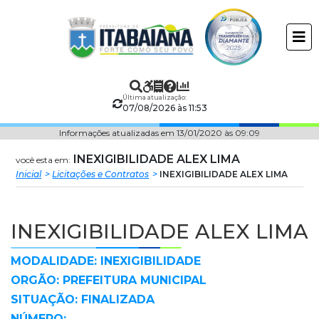
Prefeitura
ir
conteudo
Municipal
de
Última atualização:
Itabaiana
07/08/2026 às 11:53
Informações atualizadas em 13/01/2020 às 09:09
INEXIGIBILIDADE ALEX LIMA
você esta em:
Inicial
Licitações e Contratos
INEXIGIBILIDADE ALEX LIMA
INEXIGIBILIDADE ALEX LIMA
MODALIDADE: INEXIGIBILIDADE
ORGÃO: PREFEITURA MUNICIPAL
SITUAÇÃO: FINALIZADA
NÚMERO: