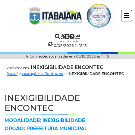
Prefeitura
ir
conteudo
Municipal
de
Última atualização:
Itabaiana
10/08/2026 às 15:15
Informações atualizadas em 05/10/2023 às 11:45
INEXIGIBILIDADE ENCONTEC
você esta em:
Inicial
Licitações e Contratos
INEXIGIBILIDADE ENCONTEC
INEXIGIBILIDADE
ENCONTEC
MODALIDADE: INEXIGIBILIDADE
ORGÃO: PREFEITURA MUNICIPAL