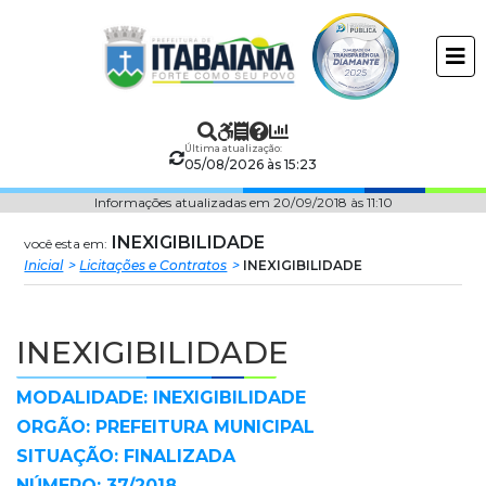
Prefeitura
ir
conteudo
Municipal
de
Última atualização:
Itabaiana
05/08/2026 às 15:23
Informações atualizadas em 20/09/2018 às 11:10
INEXIGIBILIDADE
você esta em:
Inicial
Licitações e Contratos
INEXIGIBILIDADE
INEXIGIBILIDADE
MODALIDADE: INEXIGIBILIDADE
ORGÃO: PREFEITURA MUNICIPAL
SITUAÇÃO: FINALIZADA
NÚMERO: 37/2018