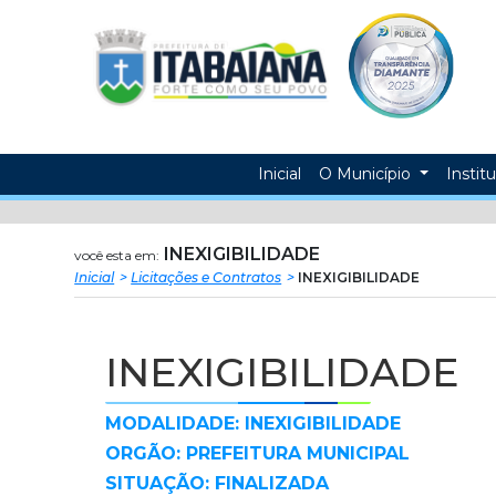
Prefeitura
ir
conteudo
Municipal
de
Itabaiana
Inicial
O Município
Instit
INEXIGIBILIDADE
você esta em:
Inicial
Licitações e Contratos
INEXIGIBILIDADE
INEXIGIBILIDADE
MODALIDADE: INEXIGIBILIDADE
ORGÃO: PREFEITURA MUNICIPAL
SITUAÇÃO: FINALIZADA