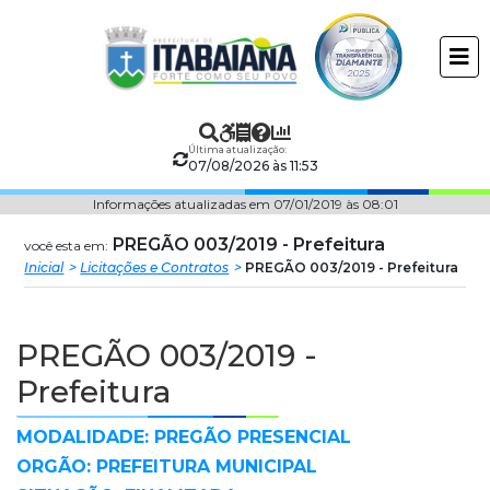
Prefeitura
ir
conteudo
Municipal
de
Última atualização:
Itabaiana
07/08/2026 às 11:53
Informações atualizadas em 07/01/2019 às 08:01
PREGÃO 003/2019 - Prefeitura
você esta em:
Inicial
Licitações e Contratos
PREGÃO 003/2019 - Prefeitura
PREGÃO 003/2019 -
Prefeitura
MODALIDADE: PREGÃO PRESENCIAL
ORGÃO: PREFEITURA MUNICIPAL