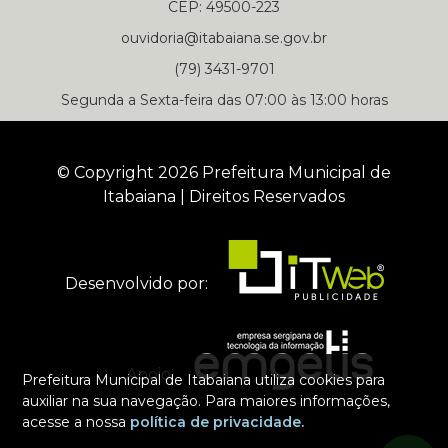
CEP: 49500-223
ouvidoria@itabaiana.se.gov.br
(79) 3431-9701
Segunda a Sexta-feira das 07:00 às 13:00 horas
© Copyright 2026 Prefeitura Municipal de
Itabaiana | Direitos Reservados
Desenvolvido por:
Apoio:
Prefeitura Municipal de Itabaiana utiliza cookies para
auxiliar na sua navegação. Para maiores informações,
acesse a nossa
política de privacidade.