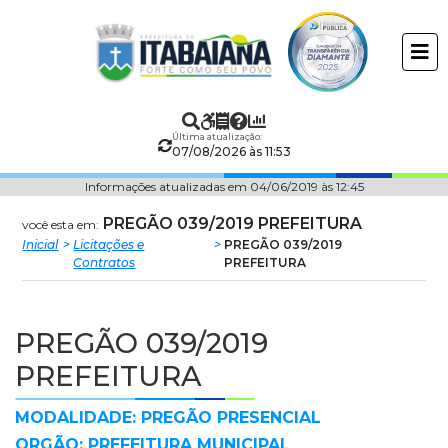
Prefeitura
ir
conteudo
Municipal
de
Última atualização:
Itabaiana
07/08/2026 às 11:53
Informações atualizadas em 04/06/2019 às 12:45
PREGÃO 039/2019 PREFEITURA
você esta em:
Inicial
Licitações e
PREGÃO 039/2019
Contratos
PREFEITURA
PREGÃO 039/2019
PREFEITURA
MODALIDADE: PREGÃO PRESENCIAL
ORGÃO: PREFEITURA MUNICIPAL