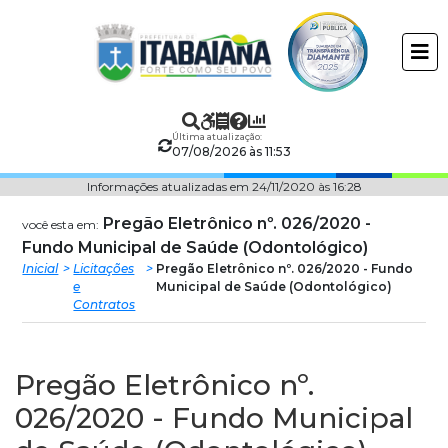
Prefeitura
ir
conteudo
Municipal
de
Última atualização:
Itabaiana
07/08/2026 às 11:53
Informações atualizadas em 24/11/2020 às 16:28
Pregão Eletrônico nº. 026/2020 -
você esta em:
Fundo Municipal de Saúde (Odontológico)
Inicial
Licitações
Pregão Eletrônico nº. 026/2020 - Fundo
e
Municipal de Saúde (Odontológico)
Contratos
Pregão Eletrônico nº.
026/2020 - Fundo Municipal