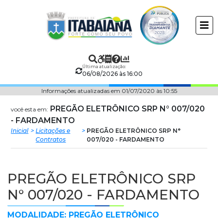
Prefeitura
ir
conteudo
Municipal
de
Última atualização:
Itabaiana
06/08/2026 às 16:00
Informações atualizadas em 01/07/2020 às 10:55
PREGÃO ELETRÔNICO SRP N° 007/020
você esta em:
- FARDAMENTO
Inicial
Licitações e
PREGÃO ELETRÔNICO SRP N°
Contratos
007/020 - FARDAMENTO
PREGÃO ELETRÔNICO SRP
N° 007/020 - FARDAMENTO
MODALIDADE: PREGÃO ELETRÔNICO