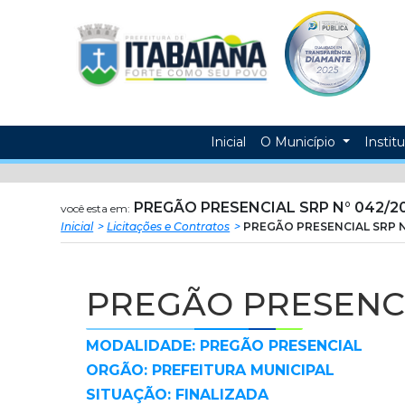
Prefeitura
ir
conteudo
Municipal
de
Itabaiana
Inicial
O Município
Instit
PREGÃO PRESENCIAL SRP N° 042/2
você esta em:
Inicial
Licitações e Contratos
PREGÃO PRESENCIAL SRP N
PREGÃO PRESENCI
MODALIDADE: PREGÃO PRESENCIAL
ORGÃO: PREFEITURA MUNICIPAL
SITUAÇÃO: FINALIZADA