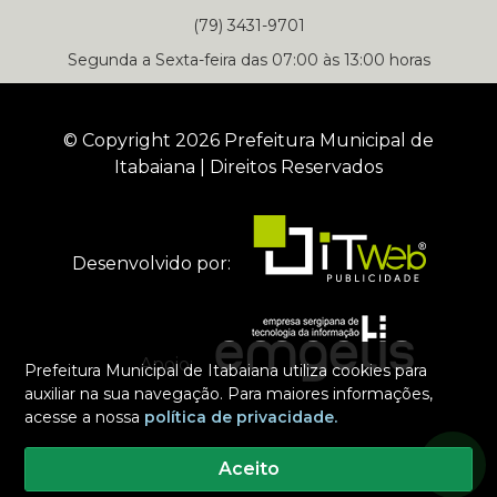
(79) 3431-9701
Segunda a Sexta-feira das 07:00 às 13:00 horas
© Copyright 2026 Prefeitura Municipal de
Itabaiana | Direitos Reservados
Desenvolvido por:
Apoio:
Prefeitura Municipal de Itabaiana utiliza cookies para
auxiliar na sua navegação. Para maiores informações,
acesse a nossa
política de privacidade.
Selecione um dos nossos contatos para iniciar a conversa
Segunda a Sexta-feira das 07:00 às 13:00 horas
Aceito
Prefeitura Municipal de Itabaiana