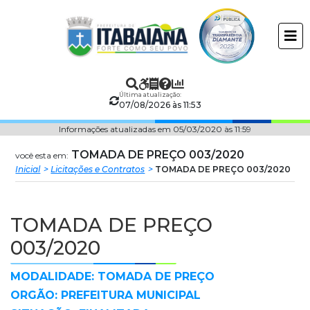
Prefeitura
ir
conteudo
Municipal
de
Última atualização:
Itabaiana
07/08/2026 às 11:53
Informações atualizadas em 05/03/2020 às 11:59
TOMADA DE PREÇO 003/2020
você esta em:
Inicial
Licitações e Contratos
TOMADA DE PREÇO 003/2020
TOMADA DE PREÇO
003/2020
MODALIDADE: TOMADA DE PREÇO
ORGÃO: PREFEITURA MUNICIPAL