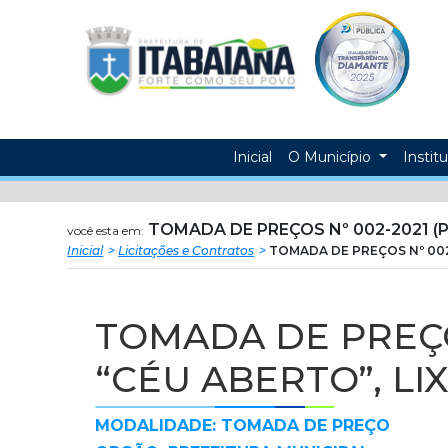
Prefeitura
ir
conteudo
Municipal
de
Itabaiana
Inicial
O Município
Instit
TOMADA DE PREÇOS Nº 002-2021 (P
você esta em:
Inicial
Licitações e Contratos
TOMADA DE PREÇOS Nº 002
TOMADA DE PREÇOS
“CÉU ABERTO”, LI
MODALIDADE: TOMADA DE PREÇO