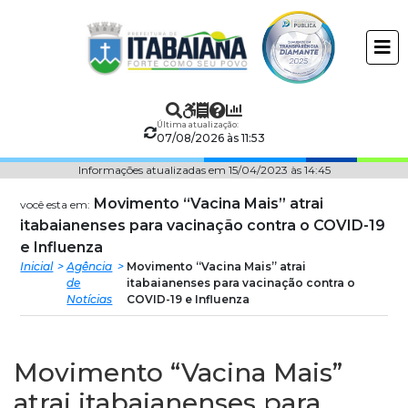
Prefeitura
ir
conteudo
Municipal
de
Última atualização:
Itabaiana
07/08/2026 às 11:53
Informações atualizadas em 15/04/2023 às 14:45
Movimento “Vacina Mais” atrai
você esta em:
itabaianenses para vacinação contra o COVID-19
e Influenza
Inicial
Agência
Movimento “Vacina Mais” atrai
de
itabaianenses para vacinação contra o
Notícias
COVID-19 e Influenza
Movimento “Vacina Mais”
atrai itabaianenses para