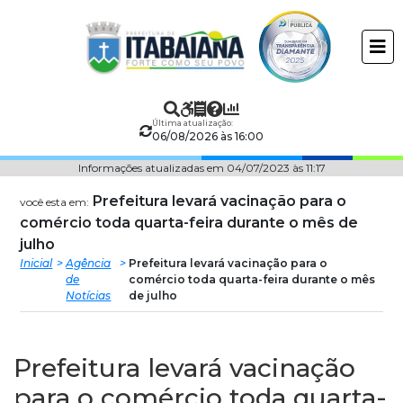
Prefeitura
ir
conteudo
Municipal
de
Última atualização:
Itabaiana
06/08/2026 às 16:00
Informações atualizadas em 04/07/2023 às 11:17
Prefeitura levará vacinação para o
você esta em:
comércio toda quarta-feira durante o mês de
julho
Inicial
Agência
Prefeitura levará vacinação para o
de
comércio toda quarta-feira durante o mês
Notícias
de julho
Prefeitura levará vacinação
para o comércio toda quarta-