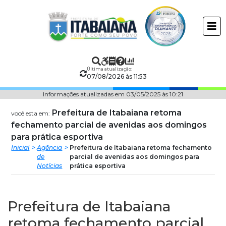
Prefeitura
ir
conteudo
Municipal
de
Última atualização:
Itabaiana
07/08/2026 às 11:53
Informações atualizadas em 03/05/2025 às 10:21
Prefeitura de Itabaiana retoma
você esta em:
fechamento parcial de avenidas aos domingos
para prática esportiva
Inicial
Agência
Prefeitura de Itabaiana retoma fechamento
de
parcial de avenidas aos domingos para
Notícias
prática esportiva
Prefeitura de Itabaiana
retoma fechamento parcial