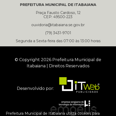
PREFEITURA MUNICIPAL DE ITABAIANA
Praça Fausto Cardoso, 12
CEP: 49500-223
ouvidoria@itabaiana.se.gov.br
(79) 3431-9701
Segunda a Sexta-feira das 07:00 às 13:00 horas
© Copyright 2026 Prefeitura Municipal de
Itabaiana | Direitos Reservados
Desenvolvido por:
Apoio:
Prefeitura Municipal de Itabaiana utiliza cookies para