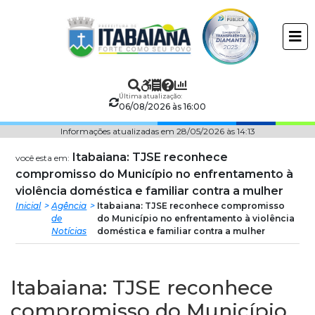
Prefeitura
ir
conteudo
Municipal
de
Última atualização:
Itabaiana
06/08/2026 às 16:00
Informações atualizadas em 28/05/2026 às 14:13
Itabaiana: TJSE reconhece
você esta em:
compromisso do Município no enfrentamento à
violência doméstica e familiar contra a mulher
Inicial
Agência
Itabaiana: TJSE reconhece compromisso
de
do Município no enfrentamento à violência
Notícias
doméstica e familiar contra a mulher
Itabaiana: TJSE reconhece
compromisso do Município