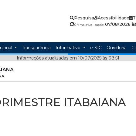
Pesquisa
Acessibilidade
T
07/08/2026 às 
Última atualização:
ucional
Transparência
Informativo
e-SIC
Ouvidoria
C
Informações atualizadas em 10/07/2025 às 08:51
AIANA
NA
DRIMESTRE ITABAIANA