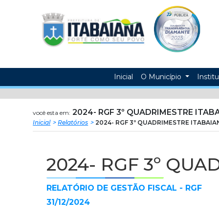
Prefeitura
ir
conteudo
Municipal
de
Itabaiana
Inicial
O Município
Instit
2024- RGF 3º QUADRIMESTRE ITAB
você esta em:
Inicial
Relatórios
2024- RGF 3º QUADRIMESTRE ITABAIA
2024- RGF 3º QUA
RELATÓRIO DE GESTÃO FISCAL - RGF
31/12/2024