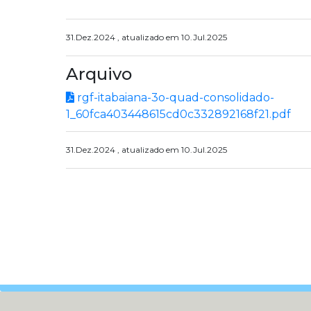
31.Dez.2024 , atualizado em 10.Jul.2025
Arquivo
rgf-itabaiana-3o-quad-consolidado-
1_60fca403448615cd0c332892168f21.pdf
31.Dez.2024 , atualizado em 10.Jul.2025