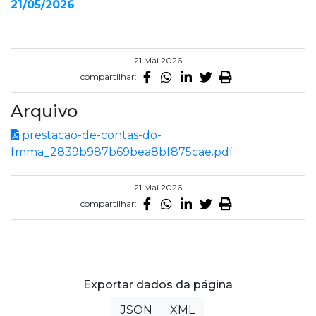
21/05/2026
21.Mai.2026
compartilhar:
Arquivo
prestacao-de-contas-do-
fmma_2839b987b69bea8bf875cae.pdf
21.Mai.2026
compartilhar:
Exportar dados da página
JSON
XML