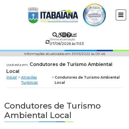
Prefeitura
ir
conteudo
Municipal
de
Última atualização:
Itabaiana
07/08/2026 às 11:53
Informações atualizadas em 31/05/2022 às 09:46
Condutores de Turismo Ambiental
você esta em:
Local
Inicial
Atrações
Condutores de Turismo Ambiental
Turísticas
Local
Condutores de Turismo
Ambiental Local