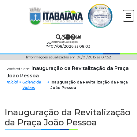
Prefeitura
ir
conteudo
Municipal
de
Última atualização:
Itabaiana
07/08/2026 às 08:03
Informações atualizadas em 06/01/2015 às 07:52
Inauguração da Revitalização da Praça
você esta em:
João Pessoa
Inicial
Galeria de
Inauguração da Revitalização da Praça
Vídeos
João Pessoa
Inauguração da Revitalização
da Praça João Pessoa