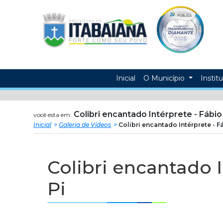
Prefeitura
ir
conteudo
Municipal
de
Itabaiana
Inicial
O Município
Instit
Colibri encantado Intérprete - Fábi
você esta em:
Inicial
Galeria de Vídeos
Colibri encantado Intérprete - 
Colibri encantado 
Pi