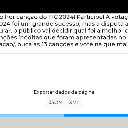
lhor canção do FIC 2024! Participe! A votaçã
024 foi um grande sucesso, mas a disputa ain
ular, o público vai decidir qual foi a melho
nções inéditas que foram apresentadas no fe
otacao/, ouça as 13 canções e vote na que m
Exportar dados da página
JSON
XML