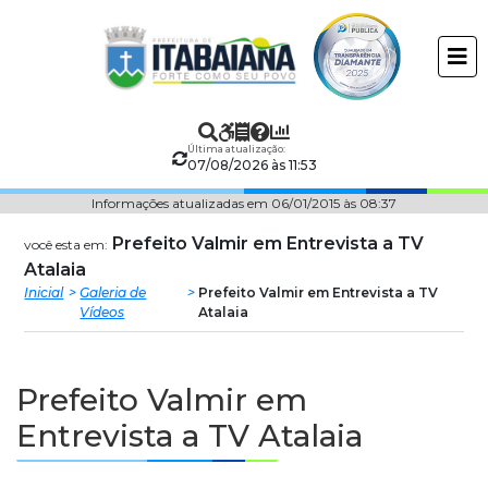
Prefeitura
ir
conteudo
Municipal
de
Última atualização:
Itabaiana
07/08/2026 às 11:53
Informações atualizadas em 06/01/2015 às 08:37
Prefeito Valmir em Entrevista a TV
você esta em:
Atalaia
Inicial
Galeria de
Prefeito Valmir em Entrevista a TV
Vídeos
Atalaia
Prefeito Valmir em
Entrevista a TV Atalaia