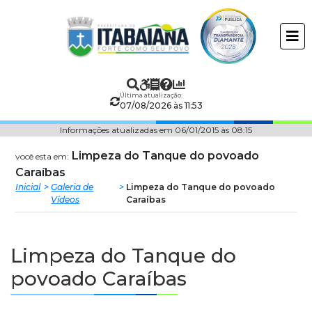
Prefeitura
ir
conteudo
Municipal
de
Última atualização:
Itabaiana
07/08/2026 às 11:53
Informações atualizadas em 06/01/2015 às 08:15
Limpeza do Tanque do povoado
você esta em:
Caraíbas
Inicial
Galeria de
Limpeza do Tanque do povoado
Vídeos
Caraíbas
Limpeza do Tanque do
povoado Caraíbas