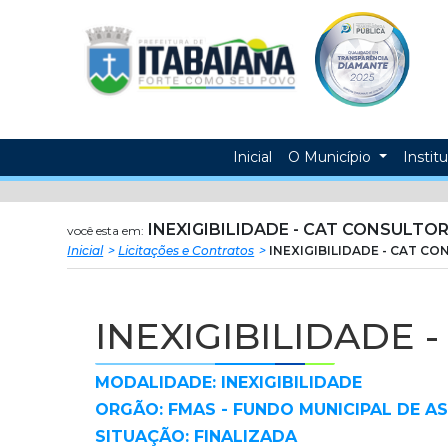
Prefeitura
ir
conteudo
Municipal
de
Itabaiana
Inicial
O Município
Instit
INEXIGIBILIDADE - CAT CONSULTOR
você esta em:
Inicial
Licitações e Contratos
INEXIGIBILIDADE - CAT C
INEXIGIBILIDADE 
MODALIDADE: INEXIGIBILIDADE
ORGÃO: FMAS - FUNDO MUNICIPAL DE AS
SITUAÇÃO: FINALIZADA