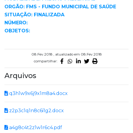
ORGÃO: FMS - FUNDO MUNICIPAL DE SAÚDE
SITUAÇÃO: FINALIZADA
NÚMERO:
OBJETOS:
08.Fev.2018 , atualizado em 08.Fev.2018
compartilhar:
Arquivos
q3h1w9x6j9x1m8a4.docx
z2p3c1q1n8c6i1g2.docx
a4g8c4t2z1w1r6c4.pdf