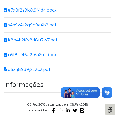
e7x8f2z9k6t9f4d4.docx
s4p9x4a2g9n9e4b2.pdf
k8p4h2i6v8d8u7w7.pdf
n5f8n9f6u2r6a6u1.docx
q5z1j6i9d9j2z2c2.pdf
Informações
08.Fev.2018 , atualizado em 08.Fev.2018
compartilhar: