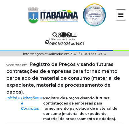
Prefeitura
ir
conteudo
Municipal
de
Última atualização:
Itabaiana
06/08/2026 às 14:01
Informações atualizadas em 30/11/-0001 às 00:00
Registro de Preços visando futuras
você esta em:
contratações de empresas para fornecimento
parcelado de material de consumo (material de
expediente, material de processamento de
dados).
Inicial
Licitações
Registro de Preços visando futuras
e
contratações de empresas para
Contratos
fornecimento parcelado de material de
consumo (material de expediente,
material de processamento de dados).