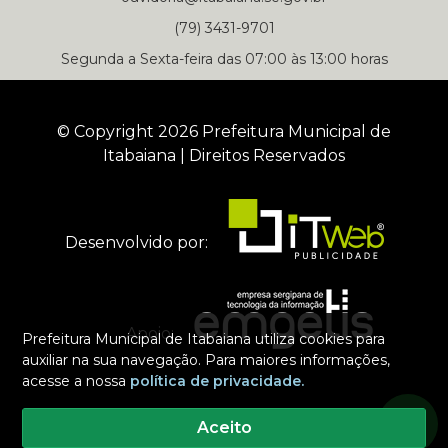
(79) 3431-9701
Segunda a Sexta-feira das 07:00 às 13:00 horas
© Copyright 2026 Prefeitura Municipal de
Itabaiana | Direitos Reservados
Desenvolvido por:
Apoio:
Prefeitura Municipal de Itabaiana utiliza cookies para
auxiliar na sua navegação. Para maiores informações,
acesse a nossa
política de privacidade.
Selecione um dos nossos contatos para iniciar a conversa
Segunda a Sexta-feira das 07:00 às 13:00 horas
Aceito
Prefeitura Municipal de Itabaiana