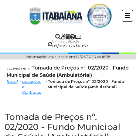
Prefeitura
ir
conteudo
Municipal
de
Última atualização:
Itabaiana
07/08/2026 às 11:53
Informações atualizadas em 14/05/2020 às 16:38
Tomada de Preços nº. 02/2020 - Fundo
você esta em:
Municipal de Saúde (Ambulatórial)
Inicial
Licitações
Tomada de Preços nº. 02/2020 - Fundo
e
Municipal de Saúde (Ambulatórial)
Contratos
Tomada de Preços nº.
02/2020 - Fundo Municipal