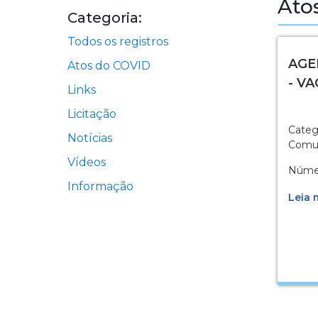
Ato
Categoria:
Todos os registros
AG
Atos do COVID
- V
Links
Licitação
Categ
Notícias
Comu
Vídeos
Númer
Informação
Leia m