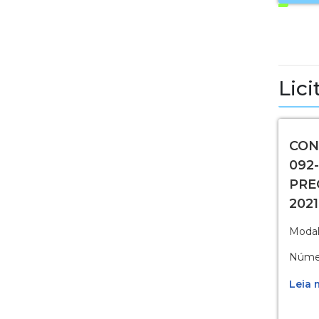
Lici
CON
092-
PRE
2021
Modal
Númer
Leia m