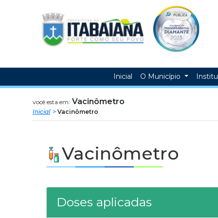
Prefeitura
ir
conteudo
Municipal
de
Itabaiana
Inicial
O Município
Instit
Vacinômetro
você esta em:
Inicial
Vacinômetro
Vacinômetro
Doses aplicadas