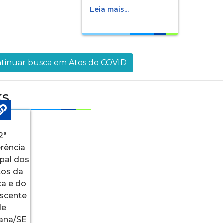
Leia mais...
tinuar busca em Atos do COVID
ks
2ª
rência
pal dos
tos da
ça e do
scente
de
iana/SE