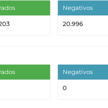
rados
Negativos
.203
20.996
rados
Negativos
0