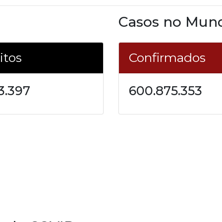
Casos no Mun
itos
Confirmados
3.397
600.875.353