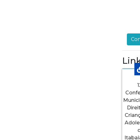
Con
Lin
1
Confe
Munici
Direi
Crian
Adole
Itaba