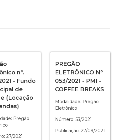
ão
PREGÃO
ônico nº.
ELETRÔNICO Nº
2021 - Fundo
053/2021 - PMI -
cipal de
COFFEE BREAKS
e (Locação
Modalidade: Pregão
endas)
Eletrônico
idade: Pregão
Número: 53/2021
nico
Publicação: 27/09/2021
o: 27/2021