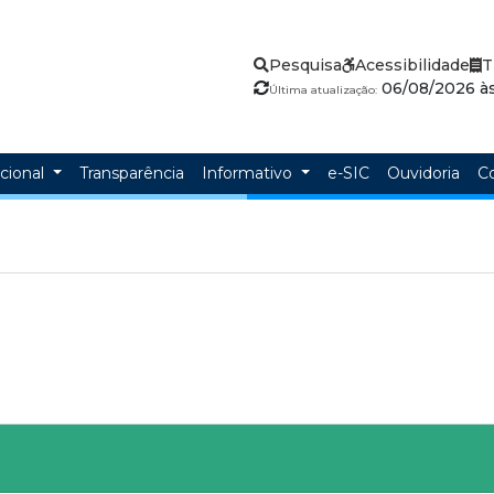
Pesquisa
Acessibilidade
T
06/08/2026 às
Última atualização:
ucional
Transparência
Informativo
e-SIC
Ouvidoria
C