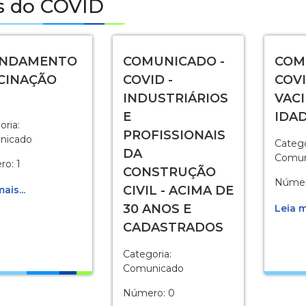
s do COVID
ENDAMENTO
COMUNICADO -
COM
ACINAÇÃO
COVID -
COVI
INDUSTRIÁRIOS
VACI
E
IDA
oria:
PROFISSIONAIS
nicado
Catego
DA
Comun
o: 1
CONSTRUÇÃO
Númer
CIVIL - ACIMA DE
ais...
30 ANOS E
Leia m
CADASTRADOS
Categoria:
Comunicado
Número: 0