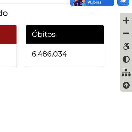
do
Óbitos
6.486.034