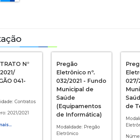
tação
TRATO N°
Pregão
Preg
2021/
Eletrônico nº.
Eletr
GÃO 041-
032/2021 - Fundo
027/
Municipal de
Muni
Saúde
Saúd
idade: Contratos
(Equipamentos
de T
o: 2021/2021
de Informática)
Modal
ais...
Eletrô
Modalidade: Pregão
Eletrônico
Númer