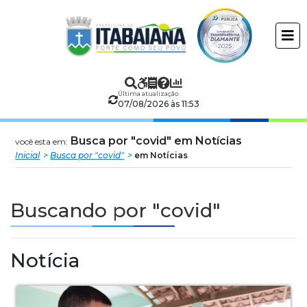
Prefeitura
ir
conteudo
Municipal
de
Última atualização:
Itabaiana
07/08/2026 às 11:53
Busca por "covid" em Notícias
você esta em:
Inicial
Busca por "covid"
em Notícias
Buscando por "covid"
Notícia